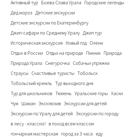
Активный тур
Боева Слава Урала
Городские легенды
Дед мороз
Детские экскурсии
Детские экскурсии по Екатеринбургу
Джип-сафари по Среднему Уралу
Джип тур
Историческая экскурсия
Новый год
Олени
Отдых в России
Отдых на природе
Пикник
Природа
Природа Урала
Снегурочка
Собачьи упряжки
Страусы
Счастливые туристы
Тобольск
Тобольский кремль
Тур выходного дня
Тур для школьников
Тюмень
Уральские горы
Хаски
Чум
Шаман
Эксклюзив
Экскурсии для детей
Экскурсии по Уралу для детей
Экскурсии по городу
в лесу - классно!
в поход всем классом
гончарная мастерская
город за 3 часа
еду