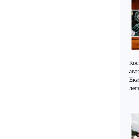
Кос
авт
Ека
лег