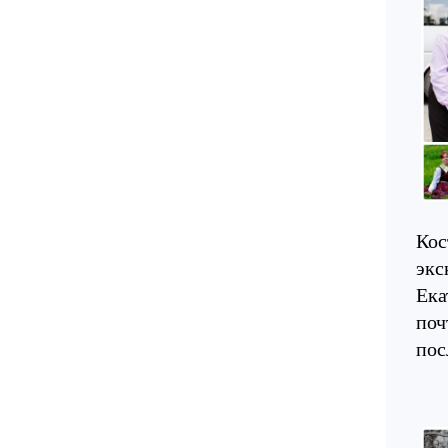
Кос
экс
Ека
поч
пос