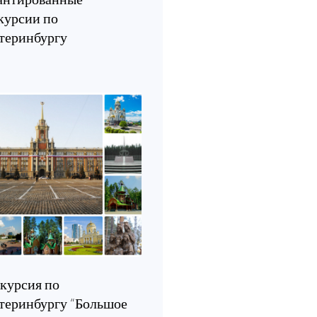
курсии по
теринбургу
курсия по
теринбургу “Большое