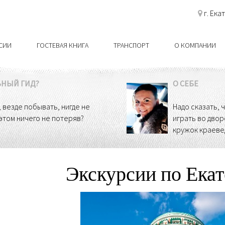
г. Ека
РСИИ
ГОСТЕВАЯ КНИГА
ТРАНСПОРТ
О КОМПАНИИ
ЬНЫЙ ГИД?
О СЕБЕ
, везде побывать, нигде не
Надо сказать, 
 этом ничего не потеряв?
играть во двор
кружок краеве
Экскурсии по Ека