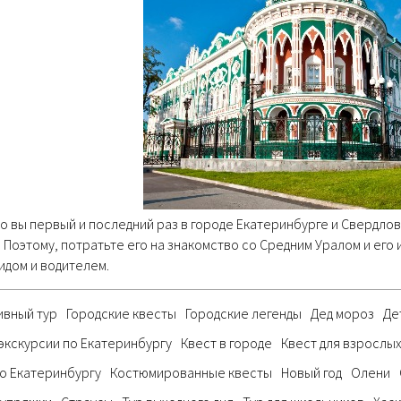
 вы первый и последний раз в городе Екатеринбурге и Свердлов
 Поэтому, потратьте его на знакомство со Средним Уралом и его 
идом и водителем.
ивный тур
Городские квесты
Городские легенды
Дед мороз
Де
экскурсии по Екатеринбургу
Квест в городе
Квест для взрослы
о Екатеринбургу
Костюмированные квесты
Новый год
Олени