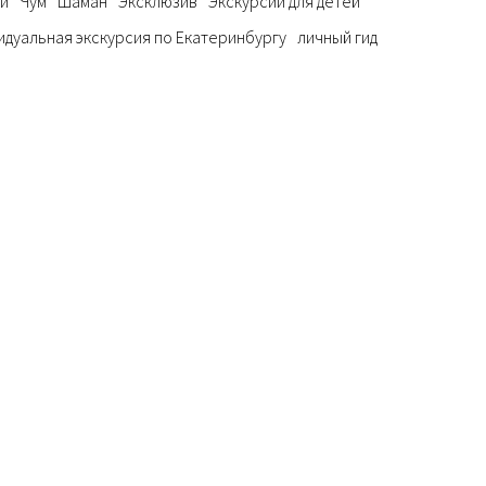
и
Чум
Шаман
Эксклюзив
Экскурсии для детей
идуальная экскурсия по Екатеринбургу
личный гид