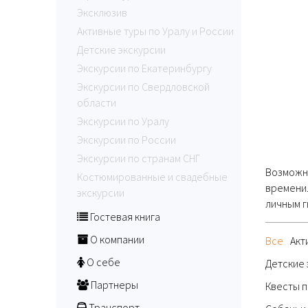
Эксклюзив
Активные туры по Уралу и России
Детские экскурсии
Экскурсии по Екатеринбургу
Экскурсии по Свердловской
области
Экскурсии по Уралу
Экскурсии по России
Экскурсии по странам СНГ
Возможно
Костюмированные и свадебные
времени.
экскурсии
личным г
Гостевая книга
О компании
Все
Акт
О себе
Детские 
Партнеры
Квесты п
Транспорт