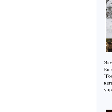
Экс
Ека
“Го
кат
упр