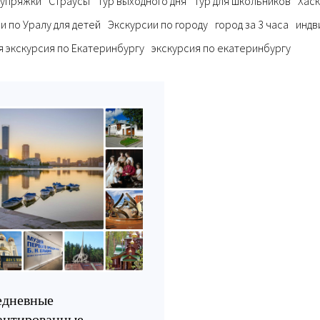
 упряжки
Страусы
Тур выходного дня
Тур для школьников
Хаск
и по Уралу для детей
Экскурсии по городу
город за 3 часа
индв
 экскурсия по Екатеринбургу
экскурсия по екатеринбургу
дневные
антированные