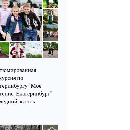
тюмированная
курсия по
теринбургу “Мое
тение, Екатеринбург”
ледний звонок