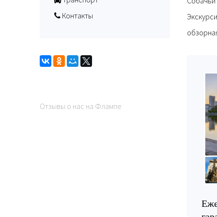
Собачьи
Контакты
Экскурси
обзорная
Отзывы о нас на Флампе
Еже
гар