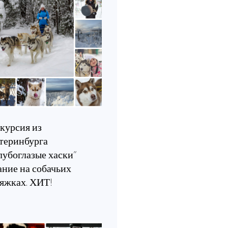
курсия из
теринбурга
лубоглазые хаски”
ание на собачьих
яжках. ХИТ!