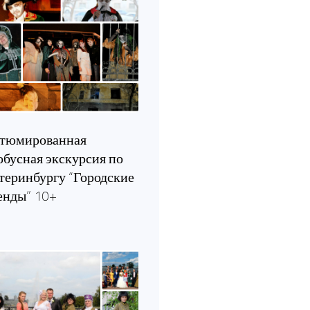
тюмированная
обусная экскурсия по
теринбургу “Городские
енды” 10+