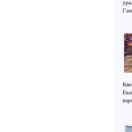
ура
Ган
Кве
Ека
взр